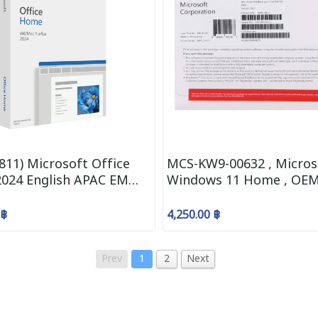
811) Microsoft Office
MCS-KW9-00632 , Microso
024 English APAC EM
Windows 11 Home , OEM 
ss , FPP
, Eng , Intl1pk , DSP , O
 ฿
4,250.00 ฿
Prev
1
2
Next