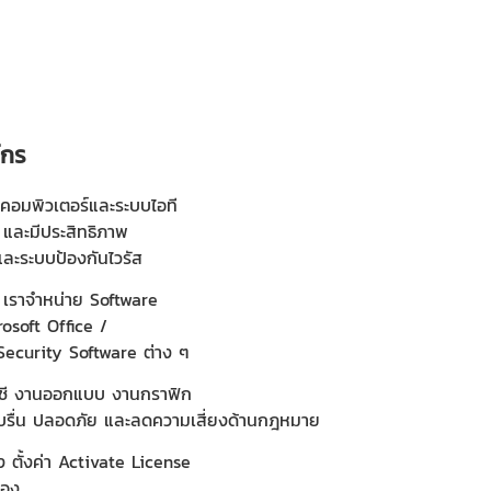
์กร
นคอมพิวเตอร์และระบบไอที
และมีประสิทธิภาพ
ละระบบป้องกันไวรัส
T) เราจำหน่าย Software
rosoft Office /
Security Software ต่าง ๆ
ัญชี งานออกแบบ งานกราฟิก
าบรื่น ปลอดภัย และลดความเสี่ยงด้านกฎหมาย
้ง ตั้งค่า Activate License
่อง