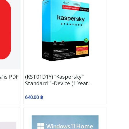
กสาร PDF
(KST01D1Y) “Kaspersky”
Standard 1-Device (1 Year
Subscription)
640.00 ฿