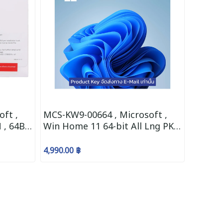
ft ,
MCS-KW9-00664 , Microsoft ,
, 64Bit
Win Home 11 64-bit All Lng PK
EI DVD
Lic Online DwnLd NR
4,990.00 ฿