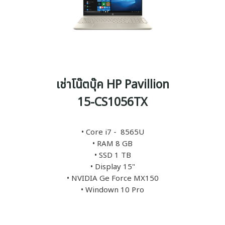
เช่าโน๊ตบุ๊ค HP Pavillion
15-CS1056TX
• Core i7 - 8565U
• RAM 8 GB
• SSD 1 TB
• Display 15"
• NVIDIA Ge Force MX150
• Windown 10 Pro