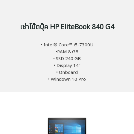
เช่าโน๊ตบุ๊ค HP EliteBook 840 G4
• Intel® Core™ i5-7300U
•RAM 8 GB
• SSD 240 GB
• Display 14"
• Onboard
• Windown 10 Pro