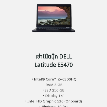
เช่าโน๊ตบุ๊ค DELL
Latitude E5470
• Intel® Core™ i5-6300HQ
•RAM 8 GB
• SSD 256 GB
• Display 14"
• Intel HD Graphic 530 (Onboard)
• Windown 10 Pro