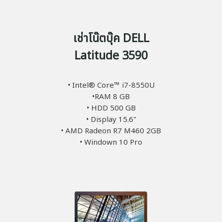
เช่าโน๊ตบุ๊ค DELL
Latitude 3590
• Intel® Core™ i7-8550U
•RAM 8 GB
• HDD 500 GB
• Display 15.6"
• AMD Radeon R7 M460 2GB
• Windown 10 Pro