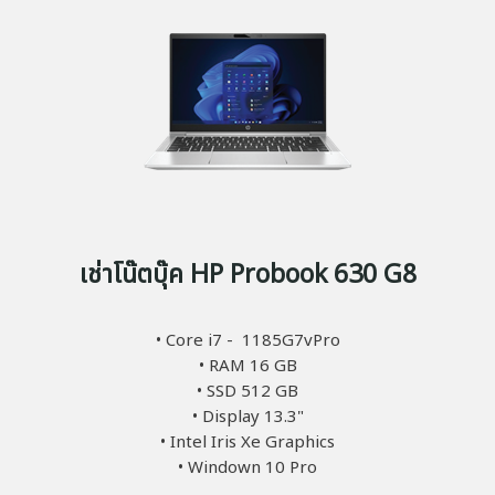
เช่าโน๊ตบุ๊ค HP Probook 630 G8
• Core i7 - 1185G7vPro
• RAM 16 GB
• SSD 512 GB
• Display 13.3"
• Intel Iris Xe Graphics
• Windown 10 Pro