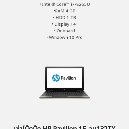
• Intel® Core™ i7-8265U
•RAM 4 GB
• HDD 1 TB
• Display 14"
• Onboard
• Windown 10 Pro