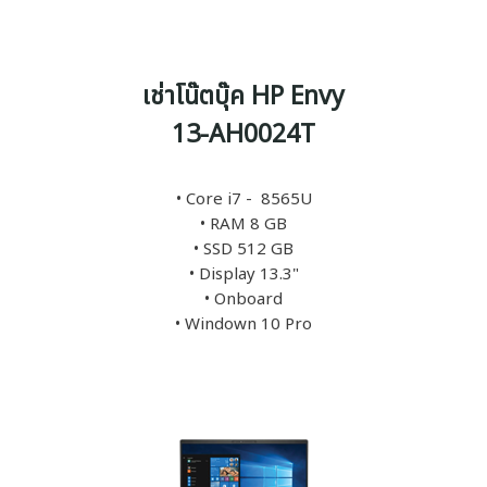
เช่าโน๊ตบุ๊ค HP Envy
13-AH0024T
• Core i7 - 8565U
• RAM 8 GB
• SSD 512 GB
• Display 13.3"
• Onboard
• Windown 10 Pro