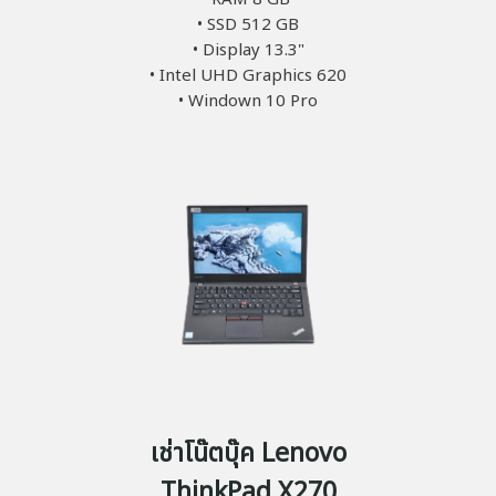
• SSD 512 GB
• Display 13.3"
• Intel UHD Graphics 620
• Windown 10 Pro
เช่าโน๊ตบุ๊ค Lenovo
ThinkPad X270