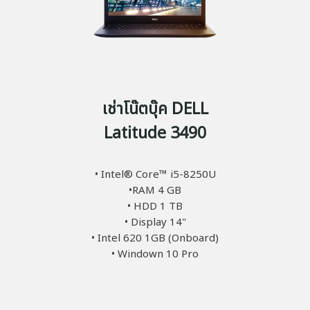
เช่าโน๊ตบุ๊ค DELL
Latitude 3490
• Intel® Core™ i5-8250U
•RAM 4 GB
• HDD 1 TB
• Display 14"
• Intel 620 1GB (Onboard)
• Windown 10 Pro