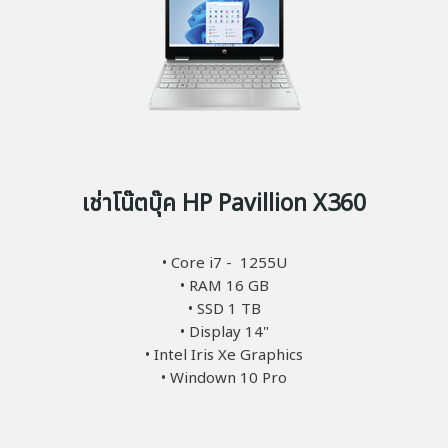
เช่าโน๊ตบุ๊ค HP Pavillion X360
• Core i7 - 1255U
• RAM 16 GB
• SSD 1 TB
• Display 14"
• Intel Iris Xe Graphics
• Windown 10 Pro