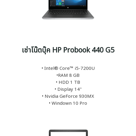
เช่าโน๊ตบุ๊ค HP Probook 440 G5
• Intel® Core™ i5-7200U
•RAM 8 GB
• HDD 1 TB
• Display 14"
• Nvidia GeForce 930MX
• Windown 10 Pro