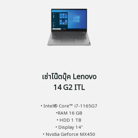
เช่าโน๊ตบุ๊ค Lenovo
14 G2 ITL
• Intel® Core™ i7-1165G7
•RAM 16 GB
• HDD 1 TB
• Display 14"
• Nvidia Geforce MX450