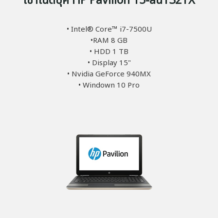
เช่าโน๊ตบุ๊ค HP Pavilion 15-au132TX
• Intel® Core™ i7-7500U
•RAM 8 GB
• HDD 1 TB
• Display 15"
• Nvidia GeForce 940MX
• Windown 10 Pro