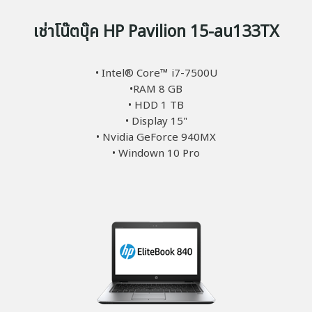
เช่าโน๊ตบุ๊ค HP Pavilion 15-au133TX
• Intel® Core™ i7-7500U
•RAM 8 GB
• HDD 1 TB
• Display 15"
• Nvidia GeForce 940MX
• Windown 10 Pro