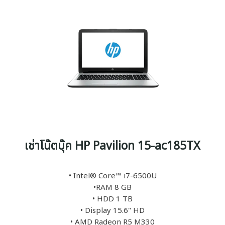
เช่าโน๊ตบุ๊ค HP Pavilion 15-ac185TX
• Intel® Core™ i7-6500U
•RAM 8 GB
• HDD 1 TB
• Display 15.6" HD
• AMD Radeon R5 M330