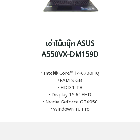
เช่าโน๊ตบุ๊ค ASUS
A550VX-DM159D
• Intel® Core™ i7-6700HQ
•RAM 8 GB
• HDD 1 TB
• Display 15.6" FHD
• Nvidia Geforce GTX950
• Windown 10 Pro