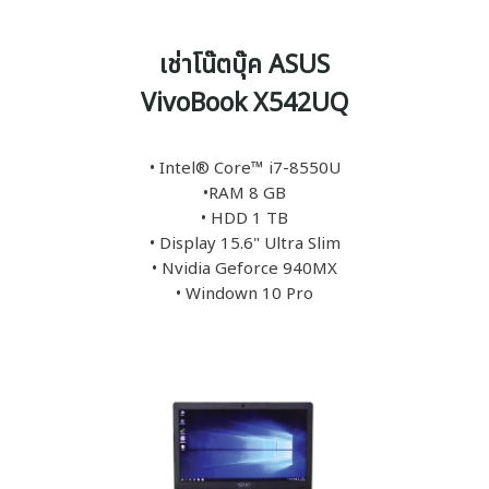
เช่าโน๊ตบุ๊ค ASUS
VivoBook X542UQ
• Intel® Core™ i7-8550U
•RAM 8 GB
• HDD 1 TB
• Display 15.6" Ultra Slim
• Nvidia Geforce 940MX
• Windown 10 Pro