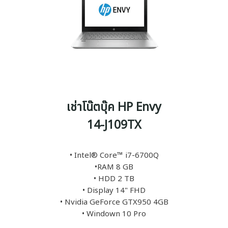
เช่าโน๊ตบุ๊ค HP Envy
14-J109TX
• Intel® Core™ i7-6700Q
•RAM 8 GB
• HDD 2 TB
• Display 14" FHD
• Nvidia GeForce GTX950 4GB
• Windown 10 Pro