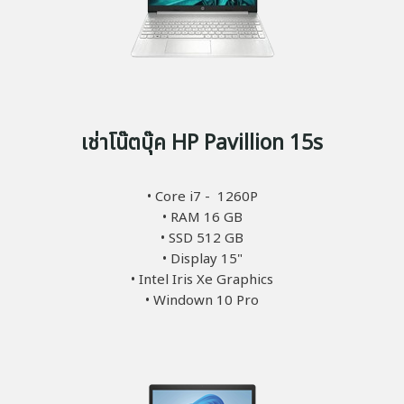
เช่าโน๊ตบุ๊ค HP Pavillion 15s
• Core i7 - 1260P
• RAM 16 GB
• SSD 512 GB
• Display 15"
• Intel Iris Xe Graphics
• Windown 10 Pro