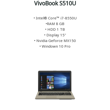
VivoBook S510U
• Intel® Core™ i7-8550U
•RAM 8 GB
• HDD 1 TB
• Display 15"
• Nvidia Geforce MX150
• Windown 10 Pro