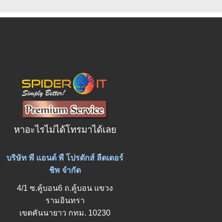
หาอะไรไม่ได้โทรมาได้เลย
บริษัท พี แอนด์ พี โปรดักส์ ลีดเดอร์
ชิพ จำกัด
4/1 ซ.คู้บอน6 ถ.คู้บอน แขวง
รามอินทรา
เขตคันนายาว กทม. 10230