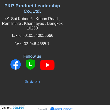
P&P Product Leadership
Co.,Ltd.
4/1 Soi Kubon 6 , Kubon Road ,
Ram Inthra , Khannayao , Bangkok
10230
Tax id : 0105540055666
โทร. 02-946-4585-7
Follow us
ติดต่อเรา
Visitors:
208,104