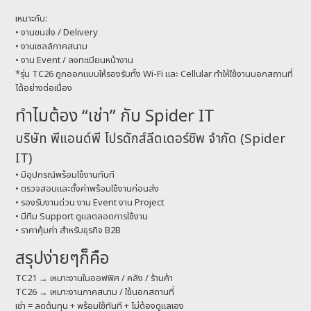
เหมาะกับ:
• งานขนส่ง / Delivery
• งานเซลล์ภาคสนาม
• งาน Event / ลงทะเบียนหน้างาน
*รุ่น TC26 ถูกออกแบบให้รองรับทั้ง Wi-Fi และ Cellular ทำให้ใช้งานนอกสถานที่
ได้อย่างต่อเนื่อง
ทำไมต้อง “เช่า” กับ Spider IT
บริษัท พีแอนด์พี โปรดักส์ลีดเดอร์ชิพ จำกัด (Spider
IT)
• มีอุปกรณ์พร้อมใช้งานทันที
• ตรวจสอบและตั้งค่าพร้อมใช้งานก่อนส่ง
• รองรับงานด่วน งาน Event งาน Project
• มีทีม Support ดูแลตลอดการใช้งาน
• ราคาคุ้มค่า สำหรับธุรกิจ B2B
สรุปง่ายๆก็คือ
TC21 → เหมาะงานในออฟฟิศ / คลัง / ร้านค้า
TC26 → เหมาะงานภาคสนาม / ใช้นอกสถานที่
เช่า = ลดต้นทุน + พร้อมใช้ทันที + ไม่ต้องดูแลเอง