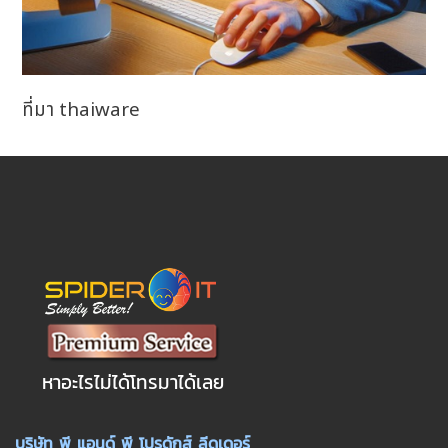
ที่มา thaiware
หาอะไรไม่ได้โทรมาได้เลย
บริษัท พี แอนด์ พี โปรดักส์ ลีดเดอร์