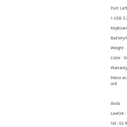
Port Lef
1 USB 3.
Keyboard
Battery/
Weight : 
Color : Si
Warranty
Inbox ac
ord
ติดต่อ
LineOA :
Tel : 02