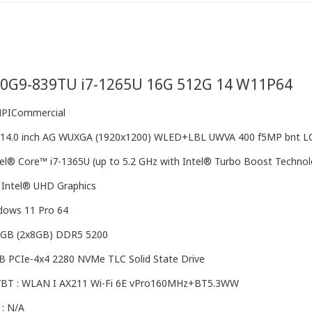
0G9-839TU i7-1265U 16G 512G 14 W11P64
HPICommercial
 : 14.0 inch AG WUXGA (1920x1200) WLED+LBL UWVA 400 f5MP bnt L
tel® Core™ i7-1365U (up to 5.2 GHz with Intel® Turbo Boost Technol
: Intel® UHD Graphics
dows 11 Pro 64
6GB (2x8GB) DDR5 5200
 PCIe-4x4 2280 NVMe TLC Solid State Drive
s/BT : WLAN I AX211 Wi-Fi 6E vPro160MHz+BT5.3WW
 : N/A