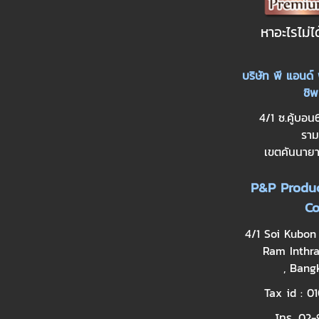
หาอะไรไม่ไ
บริษัท พี แอนด์ 
ชิพ
4/1 ซ.คู้บอน
ราม
เขตคันนาย
P&P Produc
Co
4/1 Soi Kubon
Ram Inthr
, Bang
Tax id : 
โทร. 02