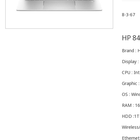
8-3-67
HP 84
Brand : 
Display
CPU : In
Graphic 
OS : Win
RAM : 1
HDD :1TB
Wireles
Ethernet