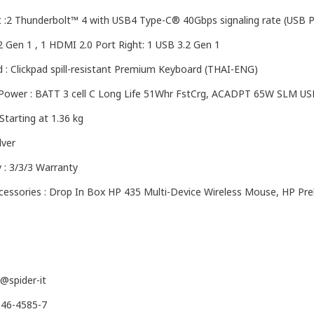
t :2 Thunderbolt™ 4 with USB4 Type-C® 40Gbps signaling rate (USB P
2 Gen 1 , 1 HDMI 2.0 Port Right: 1 USB 3.2 Gen 1
 : Clickpad spill-resistant Premium Keyboard (THAI-ENG)
Power : BATT 3 cell C Long Life 51Whr FstCrg, ACADPT 65W SLM US
Starting at 1.36 kg
lver
 : 3/3/3 Warranty
cessories : Drop In Box HP 435 Multi-Device Wireless Mouse, HP Pre
 @spider-it
-946-4585-7