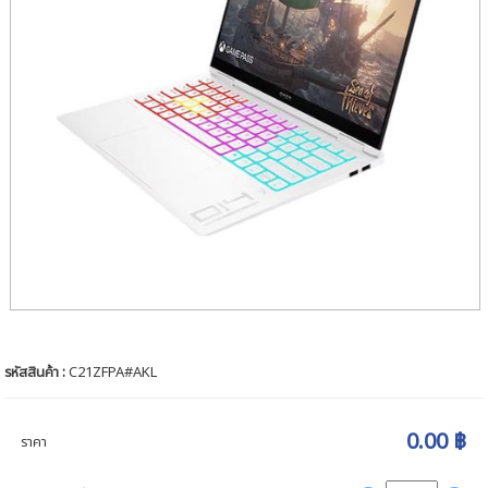
รหัสสินค้า :
C21ZFPA#AKL
0.00 ฿
ราคา