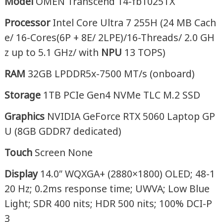
Model
OMEN Transcend 14-fb1025TX
Processor
Intel Core Ultra 7 255H (24 MB Cach
e/ 16-Cores(6P + 8E/ 2LPE)/16-Threads/ 2.0 GH
z up to 5.1 GHz/ with
NPU
13 TOPS)
RAM
32GB LPDDR5x-7500 MT/s (onboard)
Storage
1TB PCIe Gen4 NVMe TLC M.2 SSD
Graphics
NVIDIA GeForce RTX 5060 Laptop GP
U (8GB GDDR7 dedicated)
Touch
Screen None
Display
14.0″ WQXGA+ (2880×1800) OLED; 48-1
20 Hz; 0.2ms response time; UWVA; Low Blue
Light; SDR 400 nits; HDR 500 nits; 100% DCI-P
3