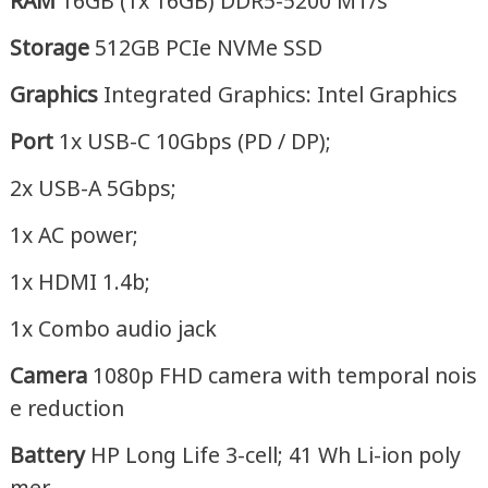
RAM
16GB (1x 16GB) DDR5-5200 MT/s
Storage
512GB PCIe NVMe SSD
Graphics
Integrated Graphics: Intel Graphics
Port
1x USB-C 10Gbps (PD / DP);
2x USB-A 5Gbps;
1x AC power;
1x HDMI 1.4b;
1x Combo audio jack
Camera
1080p FHD camera with temporal nois
e reduction
Battery
HP Long Life 3-cell; 41 Wh Li-ion poly