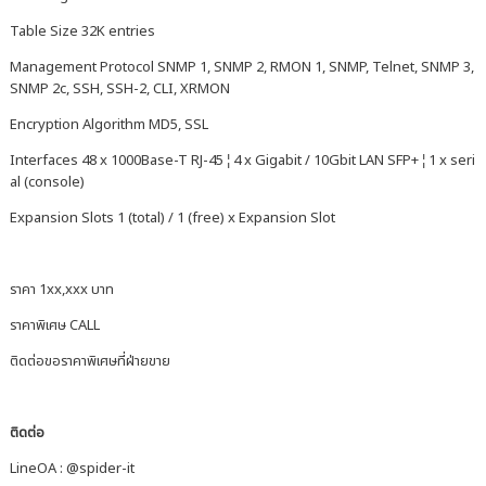
Table Size 32K entries
Management Protocol SNMP 1, SNMP 2, RMON 1, SNMP, Telnet, SNMP 3,
SNMP 2c, SSH, SSH-2, CLI, XRMON
Encryption Algorithm MD5, SSL
Interfaces 48 x 1000Base-T RJ-45 ¦ 4 x Gigabit / 10Gbit LAN SFP+ ¦ 1 x seri
al (console)
Expansion Slots 1 (total) / 1 (free) x Expansion Slot
ราคา 1xx,xxx บาท
ราคาพิเศษ CALL
ติดต่อขอราคาพิเศษที่ฝ่ายขาย
ติดต่อ
LineOA : @spider-it