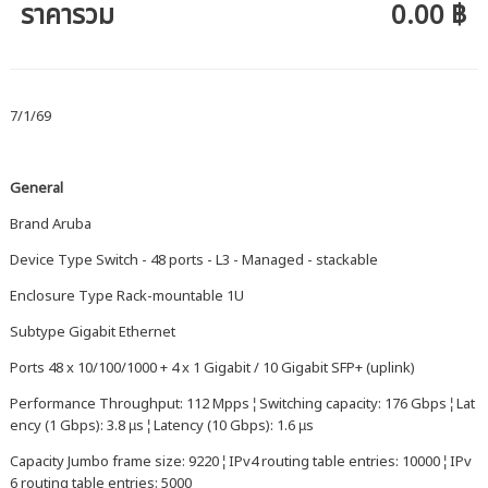
ราคารวม
0.00 ฿
7/1/69
General
Brand Aruba
Device Type Switch - 48 ports - L3 - Managed - stackable
Enclosure Type Rack-mountable 1U
Subtype Gigabit Ethernet
Ports 48 x 10/100/1000 + 4 x 1 Gigabit / 10 Gigabit SFP+ (uplink)
Performance Throughput: 112 Mpps ¦ Switching capacity: 176 Gbps ¦ Lat
ency (1 Gbps): 3.8 µs ¦ Latency (10 Gbps): 1.6 µs
Capacity Jumbo frame size: 9220 ¦ IPv4 routing table entries: 10000 ¦ IPv
6 routing table entries: 5000