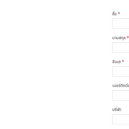
ชื่อ
*
นามสกุล
*
อีเมล
*
เบอร์ติดต
บริษัท