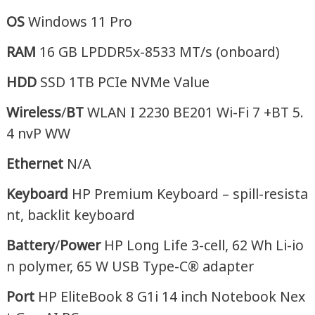
OS
Windows 11 Pro
RAM
16 GB LPDDR5x-8533 MT/s (onboard)
HDD
SSD 1TB PCIe NVMe Value
Wireless
/
BT
WLAN I 2230 BE201 Wi-Fi 7 +BT 5.
4 nvP WW
Ethernet
N/A
Keyboard
HP Premium Keyboard – spill-resista
nt, backlit keyboard
Battery
/
Power
HP Long Life 3-cell, 62 Wh Li-io
n polymer, 65 W USB Type-C® adapter
Port
HP EliteBook 8 G1i 14 inch Notebook Nex