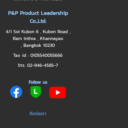
P&P Product Leadership
Co.,Ltd.
4/1 Soi Kubon 6 , Kubon Road ,
Ram Inthra , Khannayao
, Bangkok 10230
Tax id : 0105540055666
โทร. 02-946-4585-7
Follow us
ติดต่อเรา