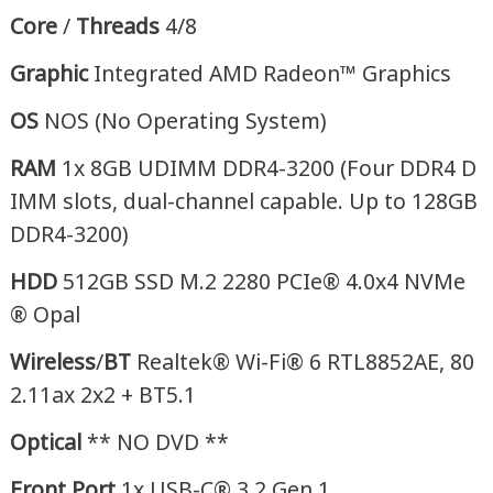
Core
/
Threads
4/8
Graphic
Integrated AMD Radeon™ Graphics
OS
NOS (No Operating System)
RAM
1x 8GB UDIMM DDR4-3200 (Four DDR4 D
IMM slots, dual-channel capable. Up to 128GB
DDR4-3200)
HDD
512GB SSD M.2 2280 PCIe® 4.0x4 NVMe
® Opal
Wireless
/
BT
Realtek® Wi-Fi® 6 RTL8852AE, 80
2.11ax 2x2 + BT5.1
Optical
** NO DVD **
Front Port
1x USB-C® 3.2 Gen 1