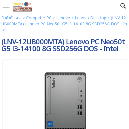
สินค้าทั้งหมด
>
Computer PC
>
Lenovo
>
Lenovo Desktop
> (LNV-12
UB000MTA) Lenovo PC Neo50t G5 i3-14100 8G SSD256G DOS - In
tel
(LNV-12UB000MTA) Lenovo PC Neo50t
G5 i3-14100 8G SSD256G DOS - Intel