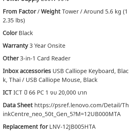
From Factor
/
Weight
Tower / Around 5.6 kg (1
2.35 lbs)
Color
Black
Warranty
3 Year Onsite
Other
3-in-1 Card Reader
Inbox accessories
USB Calliope Keyboard, Blac
k, Thai / USB Calliope Mouse, Black
ICT
ICT ปี 66 PC 1 งบ 20,000 บาท
Data Sheet
https://psref.lenovo.com/Detail/Th
inkCentre_neo_50t_Gen_5?M=12UB000MTA
Replacement for
LNV-12JB005HTA