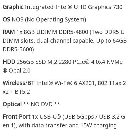
Graphic
Integrated Intel® UHD Graphics 730
OS
NOS (No Operating System)
RAM
1x 8GB UDIMM DDR5-4800 (Two DDR5 U
DIMM slots, dual-channel capable. Up to 64GB
DDR5-5600)
HDD
256GB SSD M.2 2280 PCIe® 4.0x4 NVMe
® Opal 2.0
Wireless
/
BT
Intel® Wi-Fi® 6 AX201, 802.11ax 2
x2 + BT5.2
Optical
** NO DVD **
Front
Port
1x USB-C® (USB 5Gbps / USB 3.2 G
en 1), with data transfer and 15W charging