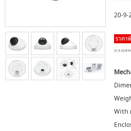
20-9-
ราคาพ
31-3-26 819
Mecha
Dimen
Weigh
With 
Enclo