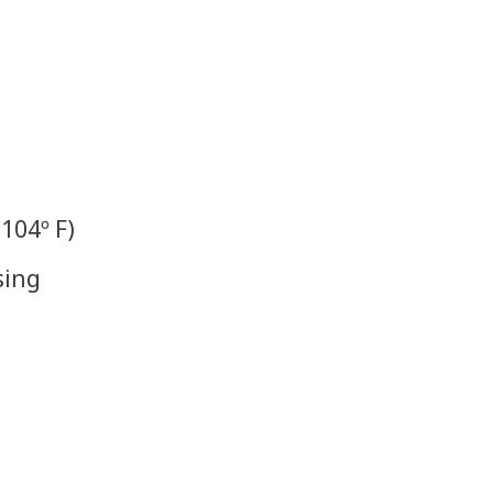
104º F)
sing