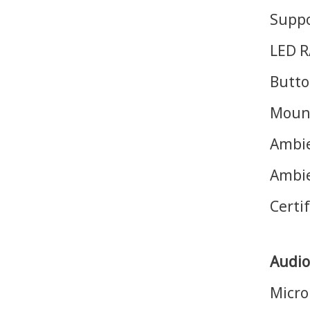
Suppo
LED R
Butto
Mount
Ambie
Ambie
Certif
Audio
Micro