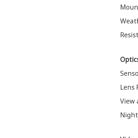
Mount
Weath
Resis
Optic
Sens
Lens 
View a
Night