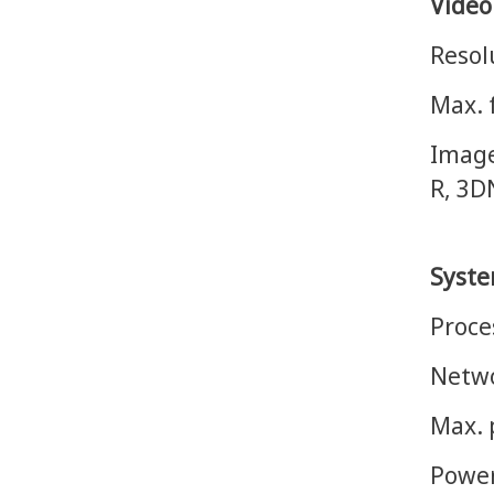
Video
Resol
Max. 
Image
R, 3D
Syst
Proce
Netwo
Max.
Powe