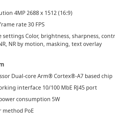
ution 4MP 2688 x 1512 (16:9)
frame rate 30 FPS
 settings Color, brightness, sharpness, cont
NR, NR by motion, masking, text overlay
em
ssor Dual-core Arm® Cortex®-A7 based chip
rking interface 10/100 MbE RJ45 port
 power consumption 5W
r method PoE