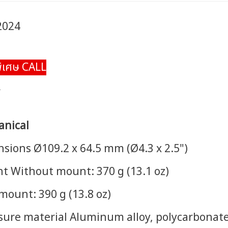
2024
ิเศษ CALL
.
nical
sions Ø109.2 x 64.5 mm (Ø4.3 x 2.5")
t Without mount: 370 g (13.1 oz)
mount: 390 g (13.8 oz)
sure material Aluminum alloy, polycarbonat