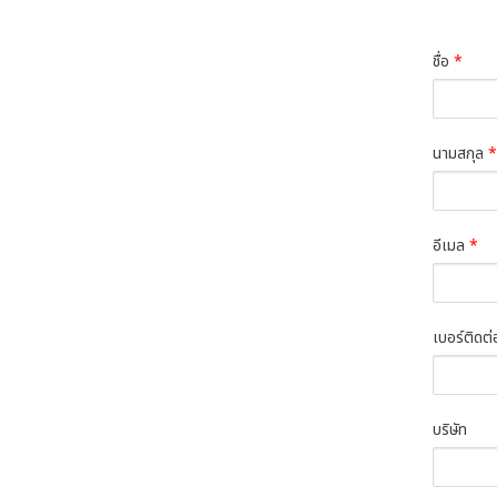
ชื่อ
*
นามสกุล
*
อีเมล
*
เบอร์ติดต
บริษัท