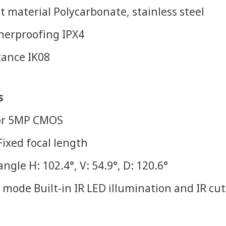
 material Polycarbonate, stainless steel
erproofing IPX4
tance IK08
s
or 5MP CMOS
Fixed focal length
ngle H: 102.4°, V: 54.9°, D: 120.6°
 mode Built-in IR LED illumination and IR cut 