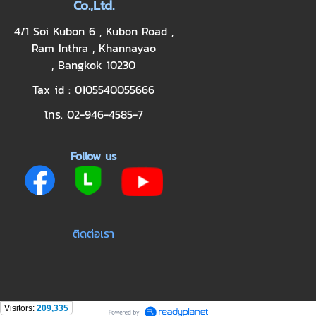
Co.,Ltd.
4/1 Soi Kubon 6 , Kubon Road ,
Ram Inthra , Khannayao
, Bangkok 10230
Tax id : 0105540055666
โทร. 02-946-4585-7
Follow us
ติดต่อเรา
Visitors:
209,335